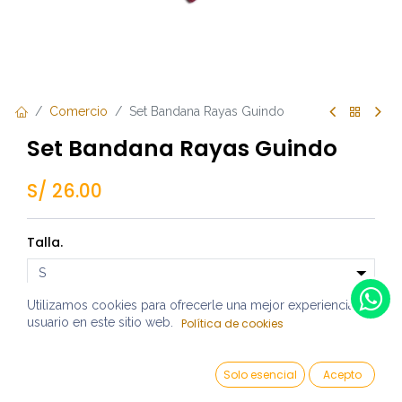
Comercio
Set Bandana Rayas Guindo
Set Bandana Rayas Guindo
S/
26.00
Talla.
Por el momento no contamos con unidades disponibles,
Utilizamos cookies para ofrecerle una mejor experiencia de
por favor contáctanos para mas detalle.
usuario en este sitio web.
Política de cookies
Reciba una notificación cuando vuelva a estar
Solo esencial
Acepto
disponible