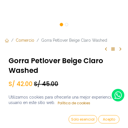
Comercio
Gorra Petlover Beige Claro Washed
Gorra Petlover Beige Claro
Washed
S/
42.00
S/
45.00
Utilizamos cookies para ofrecerle una mejor experiencia de
Por el momento no contamos con unidades disponibles,
usuario en este sitio web.
Política de cookies
por favor contáctanos para mas detalle.
Reciba una notificación cuando vuelva a estar
Solo esencial
Acepto
disponible